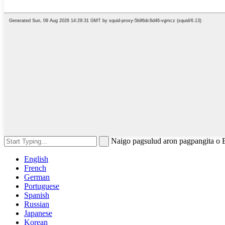
Naigo pagsulud aron pagpangita o 
English
French
German
Portuguese
Spanish
Russian
Japanese
Korean