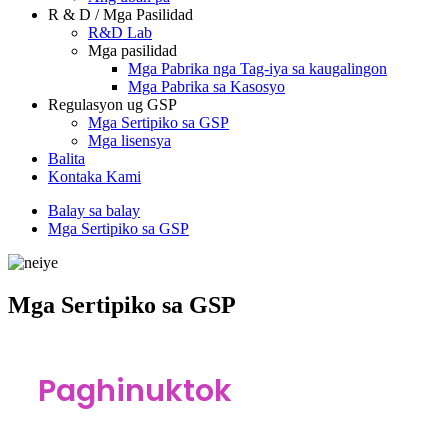
R & D / Mga Pasilidad
R&D Lab
Mga pasilidad
Mga Pabrika nga Tag-iya sa kaugalingon
Mga Pabrika sa Kasosyo
Regulasyon ug GSP
Mga Sertipiko sa GSP
Mga lisensya
Balita
Kontaka Kami
Balay sa balay
Mga Sertipiko sa GSP
Mga Sertipiko sa GSP
Paghinuktok