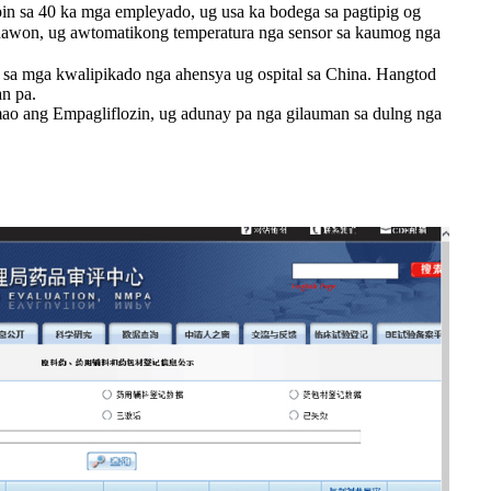
n sa 40 ka mga empleyado, ug usa ka bodega sa pagtipig og
nawon, ug awtomatikong temperatura nga sensor sa kaumog nga
sa mga kwalipikado nga ahensya ug ospital sa China. Hangtod
n pa.
ao ang Empagliflozin, ug adunay pa nga gilauman sa dulng nga