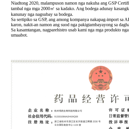
Niadtong 2020, malampuson namon nga nakuha ang GSP Certifica
tambal nga mga 2000㎡ sa kadako. Ang bodega adunay kasangkap
kanunay nga nagsubay sa bodega.
Sa sertipiko sa GSP, ang among kompanya nakapag-import sa AP
karon, nakit-an namon ang suod nga pakigtambayayong sa daghan
Sa kasamtangan, nagparehistro usab kami nga mga produkto nga
umaabot.