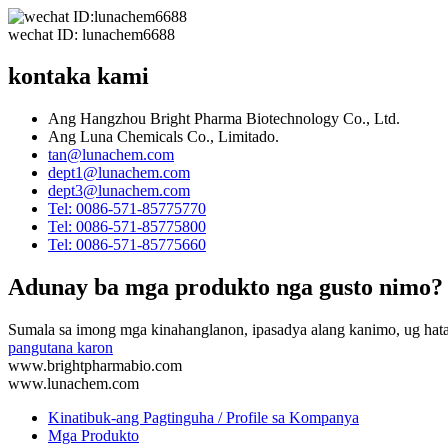
wechat ID: lunachem6688
kontaka kami
Ang Hangzhou Bright Pharma Biotechnology Co., Ltd.
Ang Luna Chemicals Co., Limitado.
tan@lunachem.com
dept1@lunachem.com
dept3@lunachem.com
Tel: 0086-571-85775770
Tel: 0086-571-85775800
Tel: 0086-571-85775660
Adunay ba mga produkto nga gusto nimo?
Sumala sa imong mga kinahanglanon, ipasadya alang kanimo, ug hata
pangutana karon
www.brightpharmabio.com
www.lunachem.com
Kinatibuk-ang Pagtinguha / Profile sa Kompanya
Mga Produkto