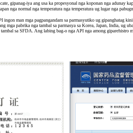
te, gipanag-iya ang usa ka propesyonal nga koponan nga adunay kapi
an nga normal nga temperatura nga temperatura ug lugar nga pabug
I ingon man mga pagpangandam sa parmasyutiko ug gipanghatag kini 
g mga pabrika nga tambal sa parmasya sa Korea, Japan, India, ug uba
 tambal sa SFDA. Ang labing bag-o nga API nga among giparehistro m