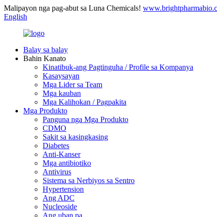
Malipayon nga pag-abut sa Luna Chemicals!
www.brightpharmabio.
English
Balay sa balay
Bahin Kanato
Kinatibuk-ang Pagtinguha / Profile sa Kompanya
Kasaysayan
Mga Lider sa Team
Mga kauban
Mga Kalihokan / Pagpakita
Mga Produkto
Panguna nga Mga Produkto
CDMO
Sakit sa kasingkasing
Diabetes
Anti-Kanser
Mga antibiotiko
Antivirus
Sistema sa Nerbiyos sa Sentro
Hypertension
Ang ADC
Nucleoside
Ang uban pa