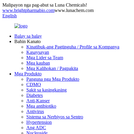
Malipayon nga pag-abut sa Luna Chemicals!
www.brightpharmabio.com
www.lunachem.com
English
Balay sa balay
Bahin Kanato
Kinatibuk-ang Pagtinguha / Profile sa Kompanya
Kasaysayan
Mga Lider sa Team
Mga kauban
Mga Kalihokan / Pagpakita
Mga Produkto
Panguna nga Mga Produkto
CDMO
Sakit sa kasingkasing
Diabetes
Anti-Kanser
Mga antibiotiko
Antivirus
Sistema sa Nerbiyos sa Sentro
Hypertension
Ang ADC
Nucleoside