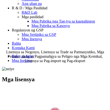
Ang uban pa
R & D / Mga Pasilidad
R&D Lab
Mga pasilidad
Mga Pabrika nga Tag-iya sa kaugalingon
Mga Pabrika sa Kasosyo
Regulasyon ug GSP
Mga Sertipiko sa GSP
Mga lisensya
Balita
Kontaka Kami
Lisensya sa Negosyo, Lisensya sa Trade sa Parmasyutiko, Mga
Balay sa balay
Permiso alang sa Pagpamaligya sa Peligro nga Mga Kemikal,
Mga lisensya
Lisensya sa Pag-import ug Pag-eksport
Mga lisensya