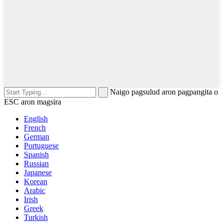
Naigo pagsulud aron pagpangita o
ESC aron magsira
English
French
German
Portuguese
Spanish
Russian
Japanese
Korean
Arabic
Irish
Greek
Turkish