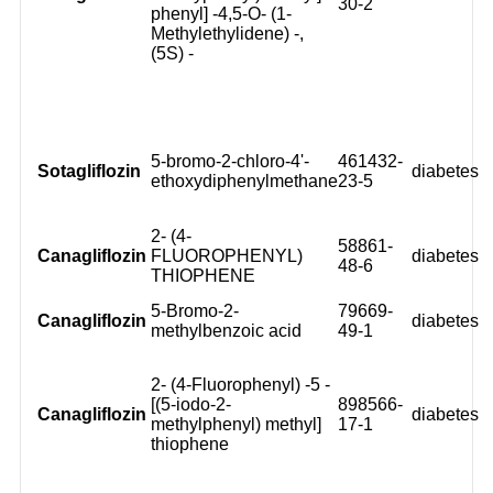
30-2
phenyl] -4,5-O- (1-
Methylethylidene) -,
(5S) -
5-bromo-2-chloro-4'-
461432-
Sotagliflozin
diabetes
ethoxydiphenylmethane
23-5
2- (4-
58861-
Canagliflozin
FLUOROPHENYL)
diabetes
48-6
THIOPHENE
5-Bromo-2-
79669-
Canagliflozin
diabetes
methylbenzoic acid
49-1
2- (4-Fluorophenyl) -5 -
[(5-iodo-2-
898566-
Canagliflozin
diabetes
methylphenyl) methyl]
17-1
thiophene