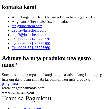
kontaka kami
Ang Hangzhou Bright Pharma Biotechnology Co., Ltd.
Ang Luna Chemicals Co., Limitado.
tan@lunachem.com
dept1@lunachem.com
dept3@lunachem.com
Tel: 0086-571-85775770
Tel: 0086-571-85775800
Tel: 0086-571-85775660
Adunay ba mga produkto nga gusto
nimo?
Sumala sa imong mga kinahanglanon, ipasadya alang kanimo, ug
hatagan ikaw uban ang labi ka bililhon nga mga produkto.
pangutana karon
www.brightpharmabio.com
www.lunachem.com
Team sa Pagrekrut
hr@lunachem.com