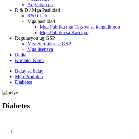
Ang uban pa
R & D / Mga Pasilidad
R&D Lab
Mga pasilidad
Mga Pabrika nga Tag-iya sa kaugalingon
Mga Pabrika sa Kasosyo
Regulasyon ug GSP
Mga Sertipiko sa GSP
Mga lisensya
Balita
Kontaka Kami
Balay sa balay
Mga Produkto
Diabetes
Diabetes
1