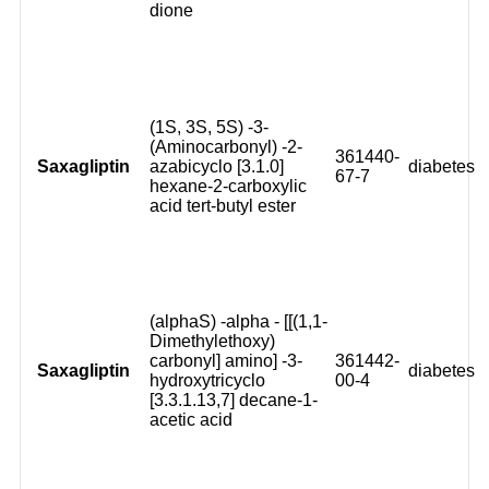
dione
(1S, 3S, 5S) -3-
(Aminocarbonyl) -2-
361440-
Saxagliptin
azabicyclo [3.1.0]
diabetes
67-7
hexane-2-carboxylic
acid tert-butyl ester
(alphaS) -alpha - [[(1,1-
Dimethylethoxy)
carbonyl] amino] -3-
361442-
Saxagliptin
diabetes
hydroxytricyclo
00-4
[3.3.1.13,7] decane-1-
acetic acid