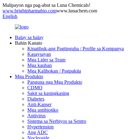
Malipayon nga pag-abut sa Luna Chemicals!
www.brightpharmabio.com
www.lunachem.com
English
Balay sa balay
Bahin Kanato
Kinatibuk-ang Pagtinguha / Profile sa Kompanya
Kasaysayan
Mga Lider sa Team
Mga kauban
Mga Kalihokan / Pagpakita
Mga Produkto
Panguna nga Mga Produkto
CDMO
Sakit sa kasingkasing
Diabetes
Anti-Kanser
Mga antibiotiko
Antivirus
Sistema sa Nerbiyos sa Sentro
Hypertension
Ang ADC
Nucleoside