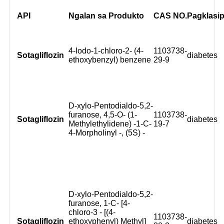
API
Ngalan sa Produkto
CAS NO.
Pagklasip
4-Iodo-1-chloro-2- (4-
1103738-
Sotagliflozin
diabetes
ethoxybenzyl) benzene
29-9
D-xylo-Pentodialdo-5,2-
furanose, 4,5-O- (1-
1103738-
Sotagliflozin
diabetes
Methylethylidene) -1-C-
19-7
4-Morpholinyl -, (5S) -
D-xylo-Pentodialdo-5,2-
furanose, 1-C- [4-
chloro-3 - [(4-
1103738-
Sotagliflozin
ethoxyphenyl) Methyl]
diabetes