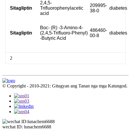
2,4,5-
209995-
Sitagliptin
Trifluorophenylacetic
diabetes
38-0
acid
Boc- (R) -3-Amino-4-
486460-
Sitagliptin
(2,4,5-Trifluoro-Phenyl)
diabetes
00-8
-Butyric Acid
2
© Copyright - 2010-2021: Gitugyan ang Tanan nga mga Katungod.
wechat ID: lunachem6688