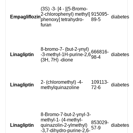
(3S) -3- [4 - [(5-Bromo-
2-chlorophenyl) methyl]
915095-
Empagliflozin
diabetes
phenoxy] tetrahydro-
89-5
furan
8-bromo-7- (but-2-ynyl)
666816-
Linagliptin
-3-methyl-1H-purine-2,6
diabetes
98-4
(3H, 7H) -dione
2- (chloromethyl) -4-
109113-
Linagliptin
diabetes
methylquinazoline
72-6
8-Bromo-7-but-2-ynyl-3-
methyl-1- (4-methyl-
853029-
Linagliptin
quinazolin-2-ylmethyl)
diabetes
57-9
-3,7-dihydro-purine-2,6-