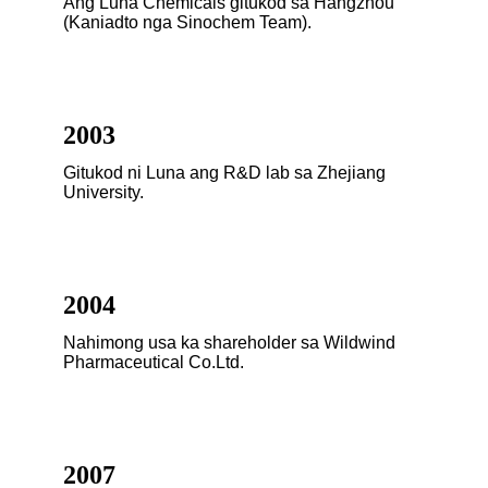
Ang Luna Chemicals gitukod sa Hangzhou
(Kaniadto nga Sinochem Team).
2003
Gitukod ni Luna ang R&D lab sa Zhejiang
University.
2004
Nahimong usa ka shareholder sa Wildwind
Pharmaceutical Co.Ltd.
2007