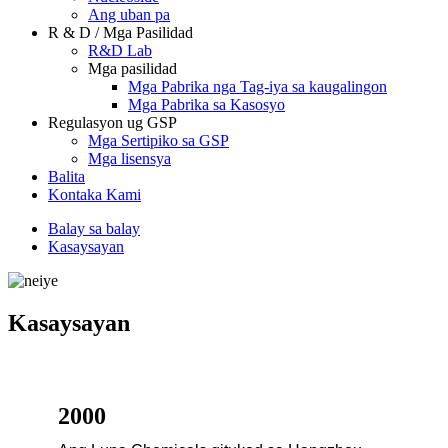
Ang uban pa
R & D / Mga Pasilidad
R&D Lab
Mga pasilidad
Mga Pabrika nga Tag-iya sa kaugalingon
Mga Pabrika sa Kasosyo
Regulasyon ug GSP
Mga Sertipiko sa GSP
Mga lisensya
Balita
Kontaka Kami
Balay sa balay
Kasaysayan
Kasaysayan
2000