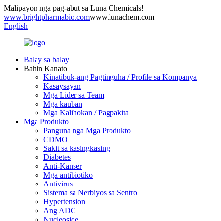
Malipayon nga pag-abut sa Luna Chemicals!
www.brightpharmabio.com
www.lunachem.com
English
Balay sa balay
Bahin Kanato
Kinatibuk-ang Pagtinguha / Profile sa Kompanya
Kasaysayan
Mga Lider sa Team
Mga kauban
Mga Kalihokan / Pagpakita
Mga Produkto
Panguna nga Mga Produkto
CDMO
Sakit sa kasingkasing
Diabetes
Anti-Kanser
Mga antibiotiko
Antivirus
Sistema sa Nerbiyos sa Sentro
Hypertension
Ang ADC
Nucleoside