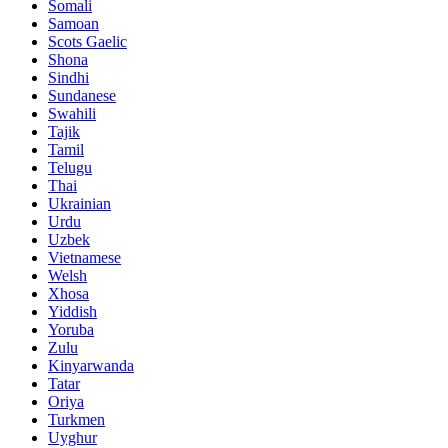
Somali
Samoan
Scots Gaelic
Shona
Sindhi
Sundanese
Swahili
Tajik
Tamil
Telugu
Thai
Ukrainian
Urdu
Uzbek
Vietnamese
Welsh
Xhosa
Yiddish
Yoruba
Zulu
Kinyarwanda
Tatar
Oriya
Turkmen
Uyghur