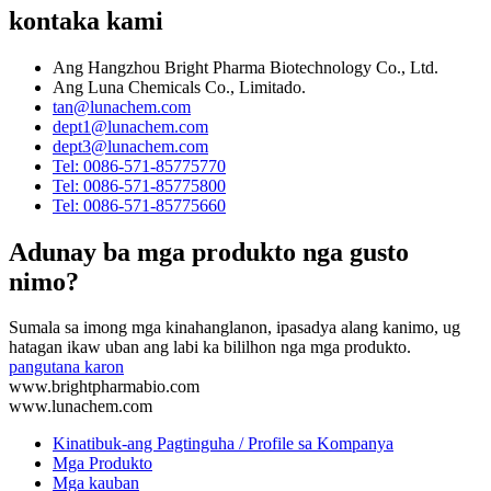
kontaka kami
Ang Hangzhou Bright Pharma Biotechnology Co., Ltd.
Ang Luna Chemicals Co., Limitado.
tan@lunachem.com
dept1@lunachem.com
dept3@lunachem.com
Tel: 0086-571-85775770
Tel: 0086-571-85775800
Tel: 0086-571-85775660
Adunay ba mga produkto nga gusto
nimo?
Sumala sa imong mga kinahanglanon, ipasadya alang kanimo, ug
hatagan ikaw uban ang labi ka bililhon nga mga produkto.
pangutana karon
www.brightpharmabio.com
www.lunachem.com
Kinatibuk-ang Pagtinguha / Profile sa Kompanya
Mga Produkto
Mga kauban