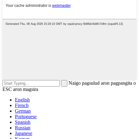
Naigo pagsulud aron pagpangita o
ESC aron magsira
English
French
German
Portuguese
Spanish
Russian
Japanese
Korean