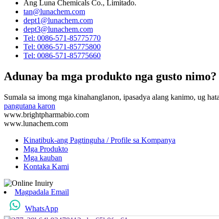
Ang Luna Chemicals Co., Limitado.
tan@lunachem.com
dept1@lunachem.com
dept3@lunachem.com
Tel: 0086-571-85775770
Tel: 0086-571-85775800
Tel: 0086-571-85775660
Adunay ba mga produkto nga gusto nimo?
Sumala sa imong mga kinahanglanon, ipasadya alang kanimo, ug hata
pangutana karon
www.brightpharmabio.com
www.lunachem.com
Kinatibuk-ang Pagtinguha / Profile sa Kompanya
Mga Produkto
Mga kauban
Kontaka Kami
Magpadala Email
WhatsApp