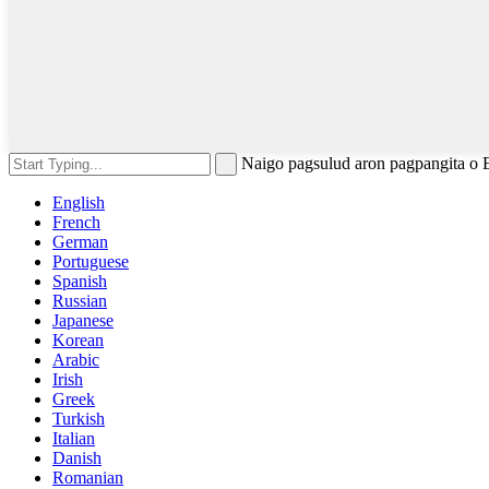
Naigo pagsulud aron pagpangita o 
English
French
German
Portuguese
Spanish
Russian
Japanese
Korean
Arabic
Irish
Greek
Turkish
Italian
Danish
Romanian