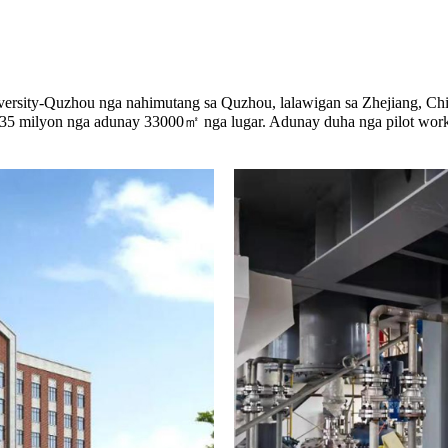
versity-Quzhou nga nahimutang sa Quzhou, lalawigan sa Zhejiang, China
35 milyon nga adunay 33000㎡ nga lugar. Adunay duha nga pilot wor