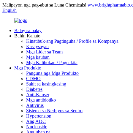
Malipayon nga pag-abut sa Luna Chemicals!
www.brightpharmabio.
English
Balay sa balay
Bahin Kanato
Kinatibuk-ang Pagtinguha / Profile sa Kompanya
Kasaysayan
Mga Lider sa Team
Mga kauban
Mga Kalihokan / Pagpakita
Mga Produkto
Panguna nga Mga Produkto
CDMO
Sakit sa kasingkasing
Diabetes
Anti-Kanser
Mga antibiotiko
Antivirus
Sistema sa Nerbiyos sa Sentro
Hypertension
Ang ADC
Nucleoside
Ang uban pa