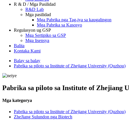
R & D / Mga Pasilidad
R&D Lab
Mga pasilidad
Mga Pabrika nga Tag-iya sa kaugalingon
Mga Pabrika sa Kasosyo
Regulasyon ug GSP
Mga Sertipiko sa GSP
Mga lisensya
Balita
Kontaka Kami
Balay sa balay
Pabrika sa piloto sa Institute of Zhejiang University (Quzhou)
Pabrika sa piloto sa Institute of Zhejiang 
Mga kategorya
Pabrika sa piloto sa Institute of Zhejiang University (Quzhou)
ZheJiang Sulundon nga Biotech