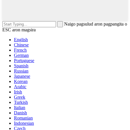
Naigo pagsulud aron pagpangita o
ESC aron magsira
English
Chinese
French
German
Portuguese
Spanish
Russian
Japanese
Korean
Arabic
Irish
Greek
Turkish
Italian
Danish
Romanian
Indonesian
Czech