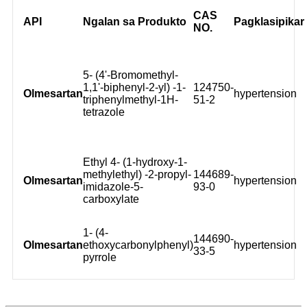
CAS
API
Ngalan sa Produkto
Pagklasipikar
NO.
5- (4'-Bromomethyl-
1,1'-biphenyl-2-yl) -1-
124750-
Olmesartan
hypertension
triphenylmethyl-1H-
51-2
tetrazole
Ethyl 4- (1-hydroxy-1-
methylethyl) -2-propyl-
144689-
Olmesartan
hypertension
imidazole-5-
93-0
carboxylate
1- (4-
144690-
Olmesartan
ethoxycarbonylphenyl)
hypertension
33-5
pyrrole