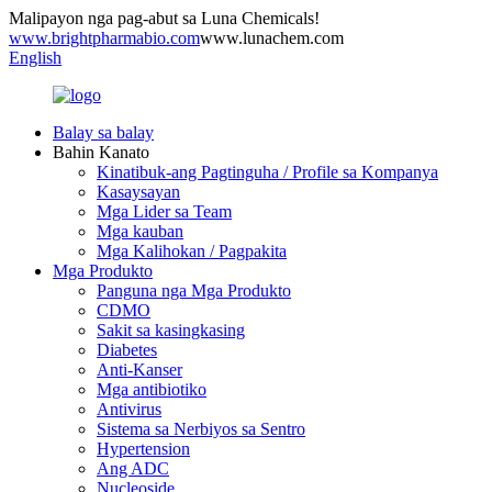
Malipayon nga pag-abut sa Luna Chemicals!
www.brightpharmabio.com
www.lunachem.com
English
Balay sa balay
Bahin Kanato
Kinatibuk-ang Pagtinguha / Profile sa Kompanya
Kasaysayan
Mga Lider sa Team
Mga kauban
Mga Kalihokan / Pagpakita
Mga Produkto
Panguna nga Mga Produkto
CDMO
Sakit sa kasingkasing
Diabetes
Anti-Kanser
Mga antibiotiko
Antivirus
Sistema sa Nerbiyos sa Sentro
Hypertension
Ang ADC
Nucleoside