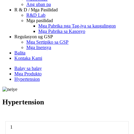
Ang uban pa
R & D / Mga Pasilidad
R&D Lab
Mga pasilidad
Mga Pabrika nga Tag-iya sa kaugalingon
Mga Pabrika sa Kasosyo
Regulasyon ug GSP
Mga Sertipiko sa GSP
Mga lisensya
Balita
Kontaka Kami
Balay sa balay
Mga Produkto
Hypertension
Hypertension
1