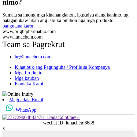
nimo?
Sumala sa imong mga kinahanglanon, ipasadya alang kanimo, ug
hatagan ikaw uban ang labi ka bililhon nga mga produkto.
pangutana karon
www.brightpharmabio.com
www.lunachem.com
Team sa Pagrekrut
hr@lunachem.com
Kinatibuk-ang Pagtinguha / Profile sa Kompanya
Mga Produkto
Mga kauban
Kontaka Kami
Magpadala Email
WhatsApp
wechat ID: lunachem6688
x